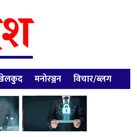
खेलकुद
मनोरञ्जन
विचार/ब्लग