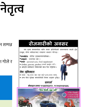
ेतृत्व
 सम्पन्न
श गोले र