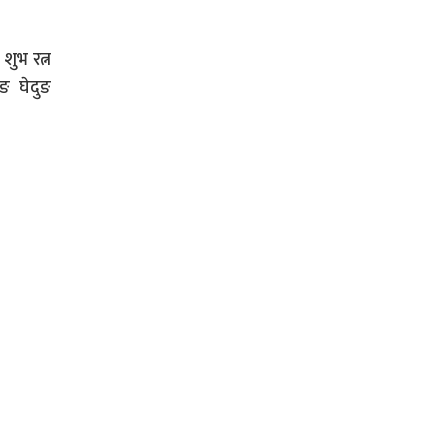
शुभ रत्न
ङ घेदुङ