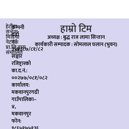
हाम्रो टिम
हेटौंडा
कम्पनी
सन्देश
दर्ता
मिडिया
अध्यक्ष : बुद्ध राज लामा सिन्तान
नं:
नेटवर्क
कार्यकारी सम्पादक :
सोमलाल घलान (भुवन)
प्रा.लि.द्वारा
३५४३८७/८१/८२
संचालित
सञ्चार
रजिष्ट्रारको
का.द.नं.:
००२७७/०८१/०८२
कार्यालय:
मकवानपुरगढी
गाउँपालिका–
४,
मकवानपुर
फोन:
९८६५१७५१३६