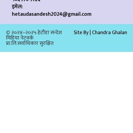
इमेल:
hetaudasandesh2024@gmail.com
© २०२४–२०२५ हेटौंडा सन्देश
Site By | Chandra Ghalan
मिडिया नेटवर्क
प्रा.लि.सर्वाधिकार सुरक्षित​