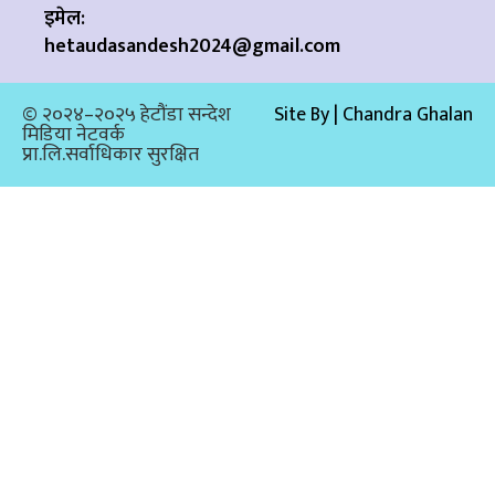
इमेल:
hetaudasandesh2024@gmail.com
© २०२४–२०२५ हेटौंडा सन्देश
Site By | Chandra Ghalan
मिडिया नेटवर्क
प्रा.लि.सर्वाधिकार सुरक्षित​