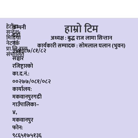
हाम्रो टिम
हेटौंडा
कम्पनी
सन्देश
दर्ता
मिडिया
अध्यक्ष : बुद्ध राज लामा सिन्तान
नं:
नेटवर्क
कार्यकारी सम्पादक :
सोमलाल घलान (भुवन)
प्रा.लि.द्वारा
३५४३८७/८१/८२
संचालित
सञ्चार
रजिष्ट्रारको
का.द.नं.:
००२७७/०८१/०८२
कार्यालय:
मकवानपुरगढी
गाउँपालिका–
४,
मकवानपुर
फोन:
९८६५१७५१३६