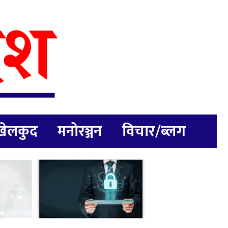
खेलकुद
मनोरञ्जन
विचार/ब्लग