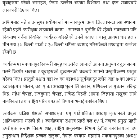
यूवाहरुमा परेको असरहरु, ऐनमा उल्लेख भएका विशेषता तथा दण्ड सजायबारे
जानकारी दिएका थिए ।
अफिमबाट बन्ने ब्राउनसुगर प्रयोगकर्ता मकवानपुरमा अन्य जिल्लाभन्दा अग्र स्थानमा
रहेको प्रहरी उपरीक्षक खड्काले बताए । समस्या र चुनौति धेरै रहेको अवस्थामा पनि
नियन्त्रण गर्नमा नियमित कार्यहरु गरिरहेको उनले बताए । चालु आवमा चार हजार
तीन सय १७ किलो गाजाँ र २० किलो अफिम बरामद गरिसकेको तथ्याङ्कमा उल्लेख
रहेको छ ।
कार्यक्रममा मकवानपुर रिकभरी समूहका अनिल लामाले आफ्ना अनुभव र दुव्र्यसनमा
फस्ने किशोर अवस्था र यूवाहरुको दुव्र्यसनको चक्रबारे आफ्नो प्रस्तुतीकरण प्रस्तुत
गरेका थिए । प्रस्तुती पश्चात वडा १० का वडाध्यक्ष सुर्यबहादुर ब्लोन, वडा ७ का अध्यक्ष
उदासकुमार भोलन, वडा ९ का अध्यक्ष भूवन सिं घलान, मणिकलाल मुक्तान, रविन्द्र
थिङ, महेश चेपाङ, राजकुमार चेपाङ, राजेन्द्र थिङले आफ्ना जिज्ञासा राख्नुका साथै
नागरिकता तथा राष्ट्रिय परिचयपत्रको विषयमा भनाई राखेका थिए ।
कार्यक्रम प्रजिअ श्रेष्ठको सभाध्यक्षता एम् गाउँपालिका अध्यक्ष मुक्तानको प्रमुख
आतिथ्यतामा भएको हो । कार्यक्रममा सशस्त्र प्रहरी बल १४ नं. गणका प्रमुख प्रहरी
उपरीक्षक सन्तोष विक्रम शाह, राष्ट्रिय अनुसन्धान विभाग हेटौंडा कार्यालयका उप
अनुसन्धान निर्देशक प्रज्वल खड्का, नेपाल पत्रकार महासंघ मकवानपुरका अध्यक्ष