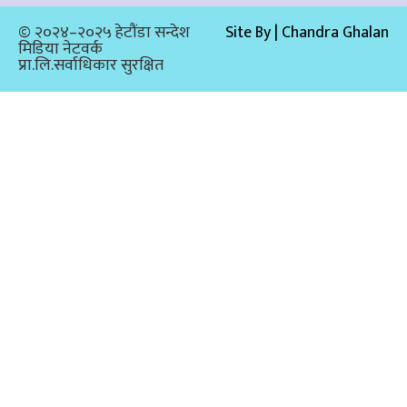
© २०२४–२०२५ हेटौंडा सन्देश
Site By | Chandra Ghalan
मिडिया नेटवर्क
प्रा.लि.सर्वाधिकार सुरक्षित​