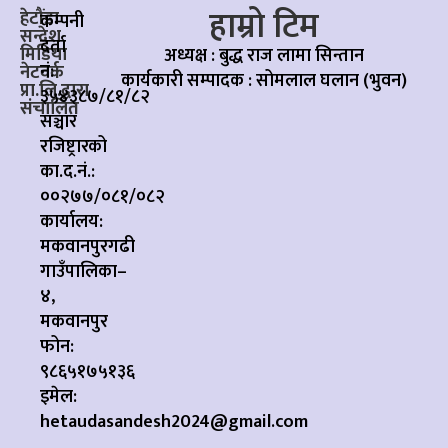
हाम्रो टिम
हेटौंडा
कम्पनी
सन्देश
दर्ता
मिडिया
अध्यक्ष : बुद्ध राज लामा सिन्तान
नं:
नेटवर्क
कार्यकारी सम्पादक :
सोमलाल घलान (भुवन)
प्रा.लि.द्वारा
३५४३८७/८१/८२
संचालित
सञ्चार
रजिष्ट्रारको
का.द.नं.:
००२७७/०८१/०८२
कार्यालय:
मकवानपुरगढी
गाउँपालिका–
४,
मकवानपुर
फोन:
९८६५१७५१३६
इमेल:
hetaudasandesh2024@gmail.com