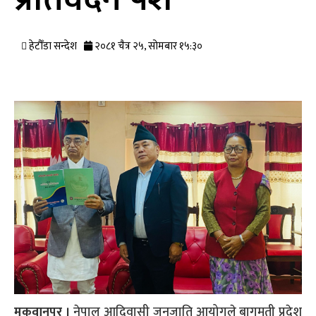
हेटौँडा सन्देश
२०८१ चैत्र २५, सोमबार १५:३०
मकवानपुर ।
नेपाल आदिवासी जनजाति आयोगले बागमती प्रदेश