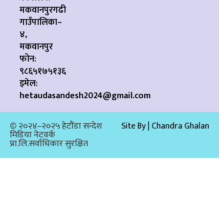
मकवानपुरगढी
गाउँपालिका–
४,
मकवानपुर
फोन:
९८६५१७५१३६
इमेल:
hetaudasandesh2024@gmail.com
© २०२४–२०२५ हेटौंडा सन्देश
Site By | Chandra Ghalan
मिडिया नेटवर्क
प्रा.लि.सर्वाधिकार सुरक्षित​