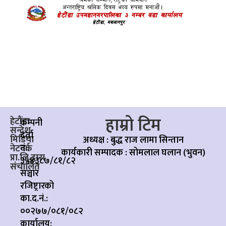
हाम्रो टिम
हेटौंडा
कम्पनी
सन्देश
दर्ता
मिडिया
अध्यक्ष : बुद्ध राज लामा सिन्तान
नं:
नेटवर्क
कार्यकारी सम्पादक :
सोमलाल घलान (भुवन)
प्रा.लि.द्वारा
३५४३८७/८१/८२
संचालित
सञ्चार
रजिष्ट्रारको
का.द.नं.:
००२७७/०८१/०८२
कार्यालय: