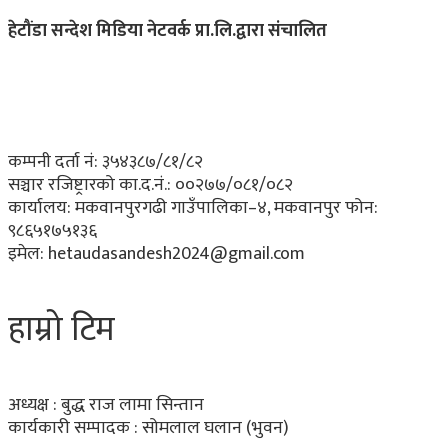
हेटौंडा सन्देश मिडिया नेटवर्क प्रा.लि.द्वारा संचालित
कम्पनी दर्ता नं: ३५४३८७/८१/८२
सञ्चार रजिष्ट्रारको का.द.नं.:
००२७७/०८१/०८२
कार्यालय:
मकवानपुरगढी गाउँपालिका–४, मकवानपुर
फोन:
९८६५१७५१३६
इमेल:
hetaudasandesh2024@gmail.com
हाम्रो टिम
अध्यक्ष : बुद्ध राज लामा सिन्तान
कार्यकारी सम्पादक :
सोमलाल घलान (भुवन)