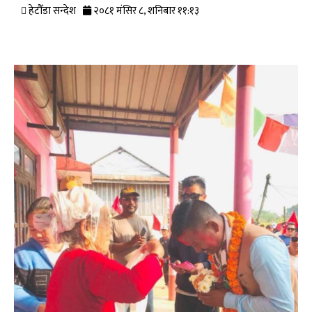
हेटौँडा सन्देश
२०८१ मंसिर ८, शनिबार ११:१३