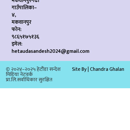
मकवानपुरगढी
गाउँपालिका–
४,
मकवानपुर
फोन:
९८६५१७५१३६
इमेल:
hetaudasandesh2024@gmail.com
© २०२४–२०२५ हेटौंडा सन्देश
Site By | Chandra Ghalan
मिडिया नेटवर्क
प्रा.लि.सर्वाधिकार सुरक्षित​