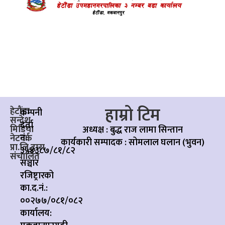
हाम्रो टिम
हेटौंडा
कम्पनी
सन्देश
दर्ता
मिडिया
अध्यक्ष : बुद्ध राज लामा सिन्तान
नं:
नेटवर्क
कार्यकारी सम्पादक :
सोमलाल घलान (भुवन)
प्रा.लि.द्वारा
३५४३८७/८१/८२
संचालित
सञ्चार
रजिष्ट्रारको
का.द.नं.:
००२७७/०८१/०८२
कार्यालय: